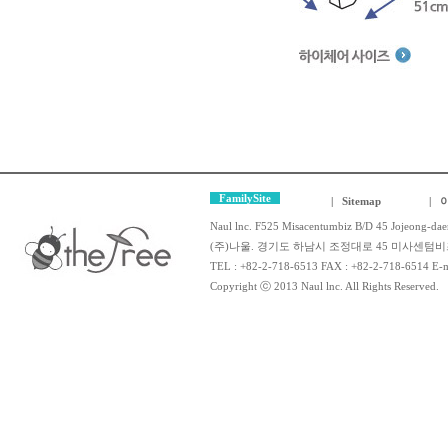
FamilySite
| Sitemap
|
Naul lnc. F525 Misacentumbiz B/D 45 Jojeong-dae
(주)나울. 경기도 하남시 조정대로 45 미사센텀비즈
TEL : +82-2-718-6513 FAX : +82-2-718-6514 E-m
Copyright ⓒ 2013 Naul lnc. All Rights Reserved.