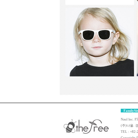
FamilySi
Naul lnc. F
(주)나울.
TEL : +82-
Copyright ⓒ