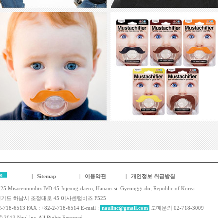
te
| Sitemap
|
이용약관
|
개인정보 취급방침
525 Misacentumbiz B/D 45 Jojeong-daero, Hanam-si, Gyeonggi-do, Republic of Korea
 경기도 하남시 조정대로 45 미사센텀비즈 F525
2-718-6513 FAX : +82-2-718-6514 E-mail :
naullnc@gmail.com
도매문의 02-718-3009
 2013 Naul lnc. All Rights Reserved.